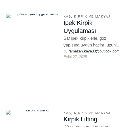
KAŞ, KIRPIK VE MAKYAJ
İpek Kirpik
Uygulaması
Saf ipek kirpiklerle, göz
yapısına uygun hacim, uzunluk
by 
ramazan.kaya33@outlook.com
ve kıvrım kazandıran doğal
Eylül 27, 2025
kirpik uygulaması. 6–8 hafta
kalıcılık, profesyonel …
KAŞ, KIRPIK VE MAKYAJ
Kirpik Lifting
Düz veya zayıf kirpiklere