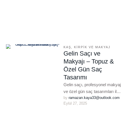
KAŞ, KIRPIK VE MAKYAJ
Gelin Saçı ve
Makyajı – Topuz &
Özel Gün Saç
Tasarımı
Gelin saçı, profesyonel makyaj
ve özel gün saç tasarımları ile
by 
ramazan.kaya33@outlook.com
hayatınızın en özel anlarında
Eylül 27, 2025
ışıldayın. Topuz, dalgalı ve …