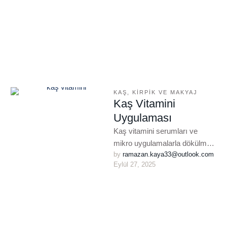
bir …
KAŞ, KIRPIK VE MAKYAJ
Kaş Vitamini
Uygulaması
Kaş vitamini serumları ve
mikro uygulamalarla dökülme
by 
ramazan.kaya33@outlook.com
azaltılır, uzama hızlanır. 4–6
Eylül 27, 2025
seansta dolgun, doğal kaş
görünümü sağlanır.