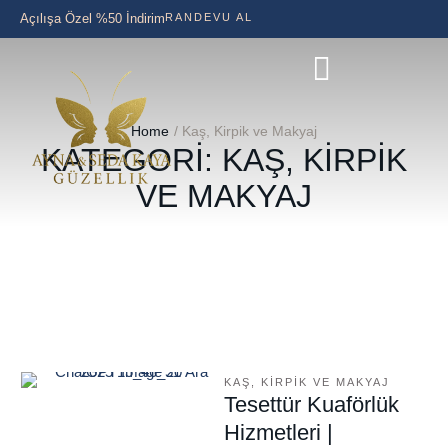
Açılışa Özel %50 İndirim
RANDEVU AL
Home
/
Kaş, Kirpik ve Makyaj
KATEGORI:
KAŞ, KIRPIK
VE MAKYAJ
KAŞ, KIRPIK VE MAKYAJ
Tesettür Kuaförlük
Hizmetleri |