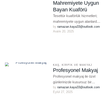
Mahremiyete Uygun
Bayan Kuaförü
Tesettür kuaförlük hizmetleri;
mahremiyete uygun alanlarda
by 
ramazan.kaya33@outlook.com
saç kesimi, renklendirme,
Aralık 20, 2025
bakım, fön, topuz ve gelin saçı
uygulamalarını kapsar. Kartal
…
KAŞ, KIRPIK VE MAKYAJ
Profesyonel Makyaj
Profesyonel makyaj ile özel
günlerinizde kusursuz bir
by 
ramazan.kaya33@outlook.com
görünüm kazanın. Gelin
Eylül 27, 2025
makyajı, nişan, mezuniyet ve
davet makyajı için profesyonel
…