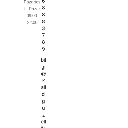
6
Pazartes
8
i - Pazar
8
: 09:00 –
8
22:00
3
7
8
9
bil
gi
@
k
ali
ci
g
u
z
ell