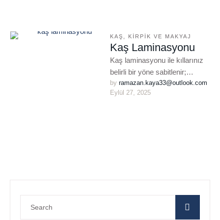
KAŞ, KIRPIK VE MAKYAJ
Kaş Laminasyonu
Kaş laminasyonu ile kıllarınız
belirli bir yöne sabitlenir;
by 
ramazan.kaya33@outlook.com
dolgun, kalkık ve simetrik kaş
Eylül 27, 2025
görünümü 4-6 hafta boyunca
kalıcıdır.