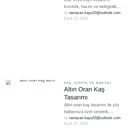
kıvrıklık, hacim ve belirginlik
by 
ramazan.kaya33@outlook.com
kazandıran besleyici kirpik
Eylül 27, 2025
lifting uygulaması. 6–8 hafta
kalıcı, maskarasız bakım.
KAŞ, KIRPIK VE MAKYAJ
Altın Oran Kaş
Tasarımı
Altın oran kaş tasarımı ile yüz
hatlarınıza özel simetrik,
by 
ramazan.kaya33@outlook.com
estetik kaş formu oluşturulur.
Eylül 27, 2025
Bilimsel ölçümle daha dengeli