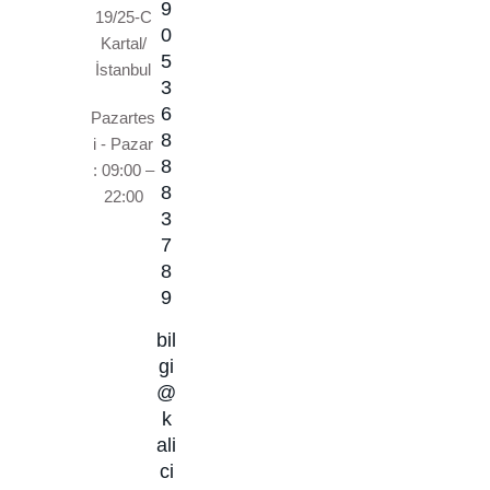
9
19/25-C
0
Kartal/
5
İstanbul
3
6
Pazartes
8
i - Pazar
8
: 09:00 –
8
22:00
3
7
8
9
bil
gi
@
k
ali
ci