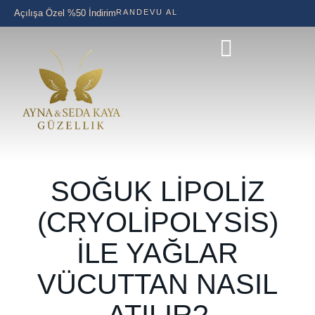
Açılışa Özel %50 İndirim
RANDEVU AL
SOĞUK LIPOLIZ
(CRYOLIPOLYSIS)
ILE YAĞLAR
VÜCUTTAN NASIL