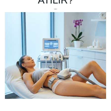
ATILIR?
–