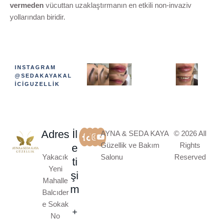
vermeden
vücuttan uzaklaştırmanın en etkili non-invaziv
yollarından biridir.
INSTAGRAM
@SEDAKAYAKAL
ICIGUZELLIK
Adres
İl
AYNA & SEDA KAYA
© 2026 All
Güzellik ve Bakım
Rights
e
Yakacık
Salonu
Reserved
ti
Yeni
şi
Mahalle
m
Balcıder
e Sokak
+
No