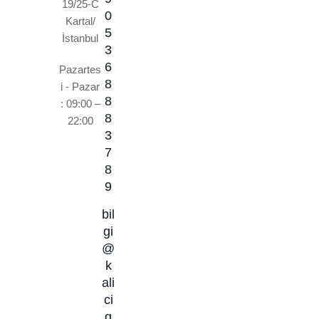
19/25-C
0
Kartal/
5
İstanbul
3
6
Pazartes
8
i - Pazar
8
: 09:00 –
8
22:00
3
7
8
9
bil
gi
@
k
ali
ci
g