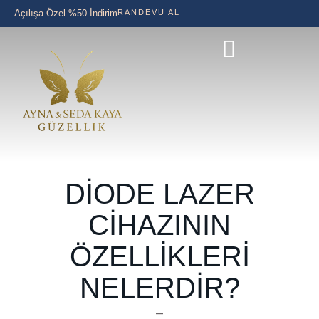
Açılışa Özel %50 İndirim
RANDEVU AL
DIODE LAZER
CIHAZININ
ÖZELLIKLERI
NELERDIR?
–