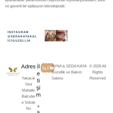
ve güvenli bir epilasyon teknolojisidir.
INSTAGRAM
@SEDAKAYAKAL
ICIGUZELLIK
Adres
İl
AYNA & SEDA KAYA
© 2026 All
Güzellik ve Bakım
Rights
e
Yakacık
Salonu
Reserved
ti
Yeni
şi
Mahalle
m
Balcıder
e Sokak
+
No
9