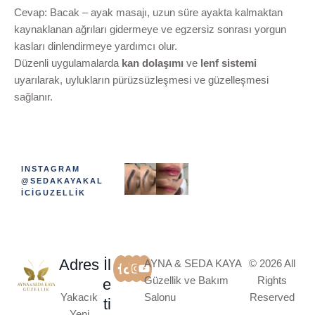
Cevap: Bacak – ayak masajı, uzun süre ayakta kalmaktan
kaynaklanan ağrıları gidermeye ve egzersiz sonrası yorgun
kasları dinlendirmeye yardımcı olur.
Düzenli uygulamalarda
kan dolaşımı
ve
lenf sistemi
uyarılarak, uylukların pürüzsüzleşmesi ve güzelleşmesi
sağlanır.
INSTAGRAM
@SEDAKAYAKAL
ICIGUZELLIK
Adres
İl
AYNA & SEDA KAYA
© 2026 All
Güzellik ve Bakım
Rights
e
Yakacık
Salonu
Reserved
ti
Yeni