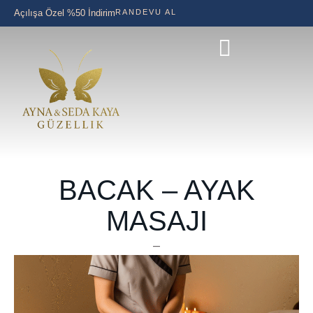
Açılışa Özel %50 İndirim
RANDEVU AL
BACAK – AYAK
MASAJI
–