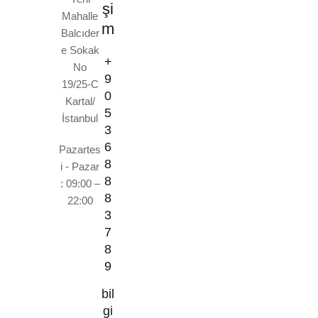
şi
Mahalle
m
Balcıder
e Sokak
+
No
9
19/25-C
0
Kartal/
5
İstanbul
3
6
Pazartes
8
i - Pazar
8
: 09:00 –
8
22:00
3
7
8
9
bil
gi