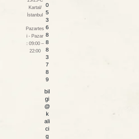
0
Kartal/
5
İstanbul
3
6
Pazartes
8
i - Pazar
8
: 09:00 –
8
22:00
3
7
8
9
bil
gi
@
k
ali
ci
g