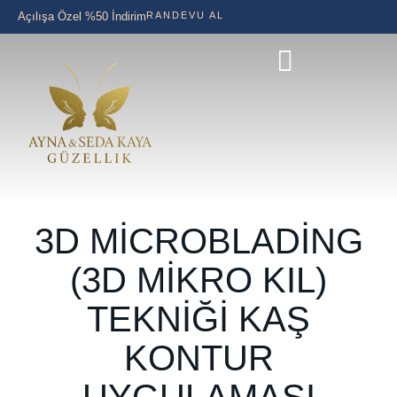
Açılışa Özel %50 İndirim
RANDEVU AL
3D MICROBLADING
(3D MIKRO KIL)
TEKNIĞI KAŞ
KONTUR