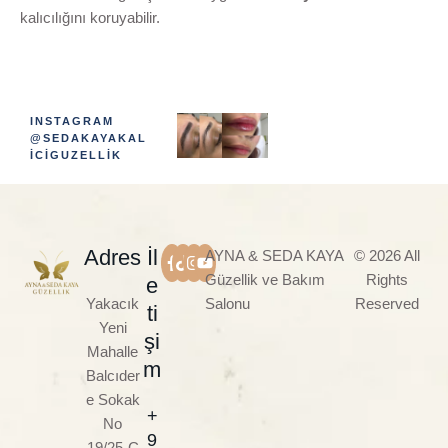
kalıcılığını koruyabilir.
INSTAGRAM
@SEDAKAYAKAL
ICIGUZELLIK
Adres
İl
AYNA & SEDA KAYA
© 2026 All
Güzellik ve Bakım
Rights
e
Yakacık
Salonu
Reserved
ti
Yeni
şi
Mahalle
m
Balcıder
e Sokak
+
No
9
19/25-C